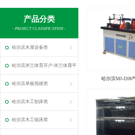
产品分类
- PROJECT CLASSIFICATION -
哈尔滨木屋设备类
哈尔滨米兰体育开户-米兰体育平
哈尔滨MJ-J20
台
哈尔滨单板指接类
哈尔滨木工刨床类
哈尔滨木工锯床类