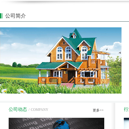
公司简介
公司动态
行
/
COMPANY
更多>>