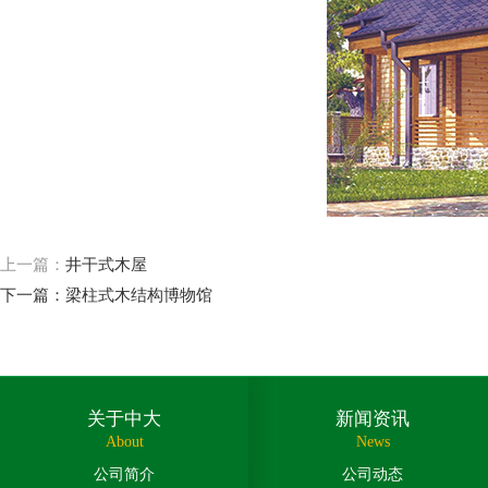
上一篇：
井干式木屋
下一篇：
梁柱式木结构博物馆
关于中大
新闻资讯
About
News
公司简介
公司动态