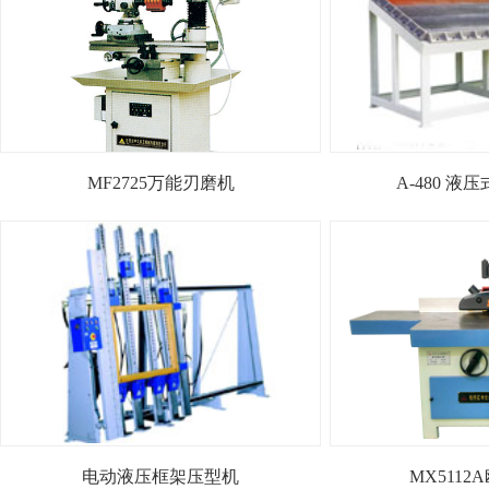
MF2725万能刃磨机
A-480 
电动液压框架压型机
MX511