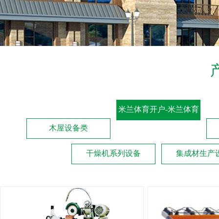
米兰体育开户-米兰体育
木屋设备类
平台
干燥机系列设备
集成材生产