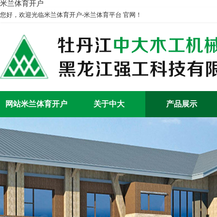
米兰体育开户
您好，欢迎光临米兰体育开户-米兰体育平台 官网！
网站米兰体育开户
关于中大
产品展示