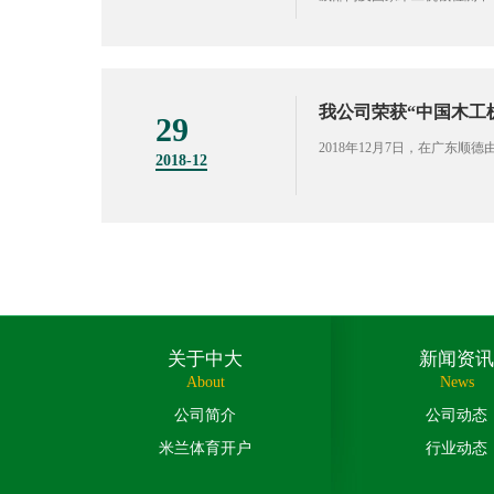
我公司荣获“中国木工
29
2018年12月7日，在广东
2018-12
关于中大
新闻资讯
About
News
公司简介
公司动态
米兰体育开户
行业动态