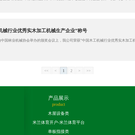
机械行业优秀实木加工机械生产企业”称号
顺德由中国林业机械协会举办的颁奖会议上，我公司荣获“中国木工机械行业优秀实木加工
<<
<
1
2
>
>>
产品展示
product
木屋设备类
米兰体育开户-米兰体育平台
单板指接类