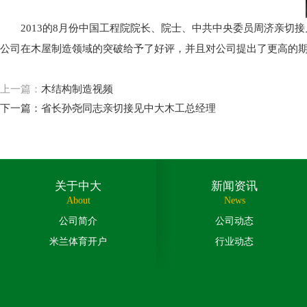
2013的8月份中国工程院院长、院士、中共中央委员周济亲切接
公司在木屋制造领域的突破给予了好评，并且对公司提出了更高的
上一篇：
木结构制造视频
下一篇：
省长孙尧同志亲切接见中大木工总经理
关于中大
新闻资讯
About
News
公司简介
公司动态
米兰体育开户
行业动态