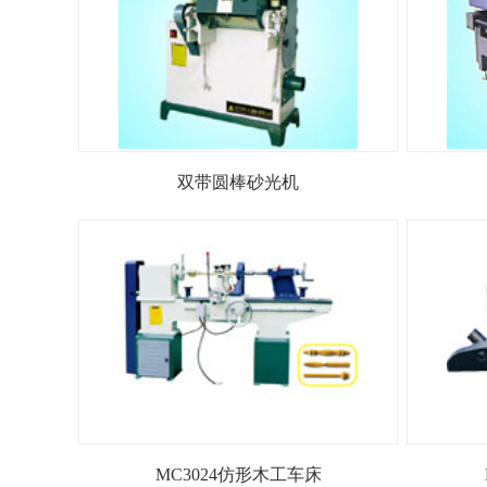
双带圆棒砂光机
MC3024仿形木工车床