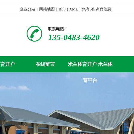
企业分站
|
网站地图
|
RSS
|
XML
|
您有
5
条询盘信息!
135-0483-4620
体育开户
在线留言
米兰体育开户-米兰体
育平台