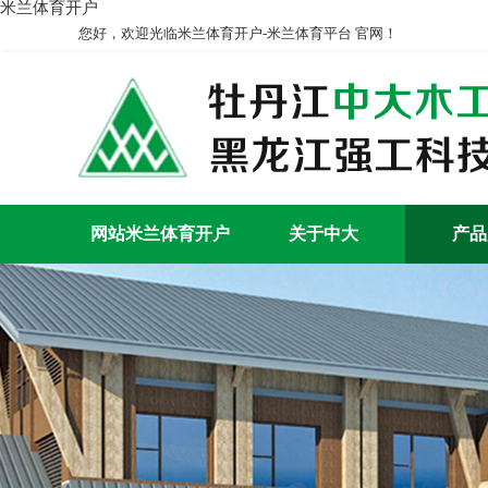
米兰体育开户
您好，欢迎光临米兰体育开户-米兰体育平台 官网！
网站米兰体育开户
关于中大
产品