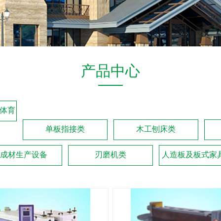
产品中心
兰体育
单板指接类
木工刨床类
成材生产设备
刃磨机类
人造板及板式家