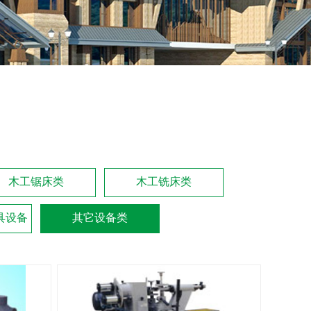
木工锯床类
木工铣床类
具设备
其它设备类