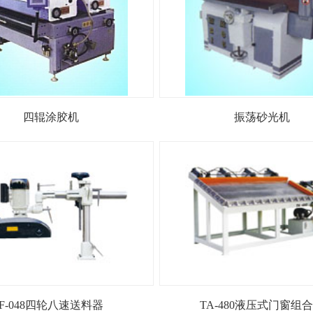
四辊涂胶机
振荡砂光机
F-048四轮八速送料器
TA-480液压式门窗组