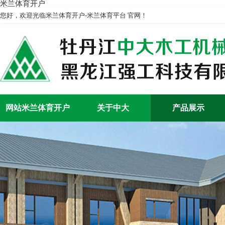
米兰体育开户
您好，欢迎光临米兰体育开户-米兰体育平台 官网！
网站米兰体育开户
关于中大
产品展示