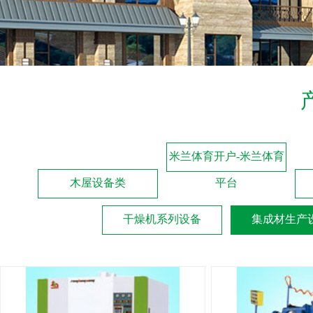
米兰体育开户-米兰体育
木屋设备类
平台
干燥机系列设备
集成材生产