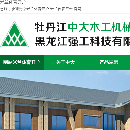
米兰体育开户
您好，欢迎光临米兰体育开户-米兰体育平台 官网！
网站米兰体育开户
关于中大
产品展示